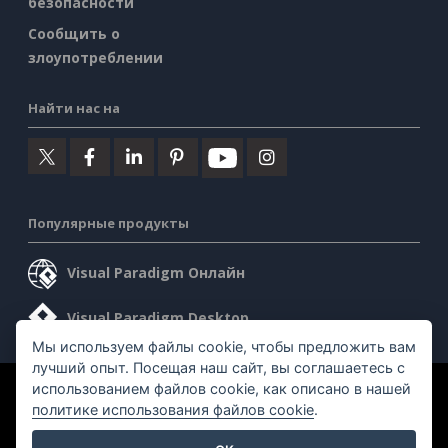
безопасности
Сообщить о
злоупотреблении
Найти нас на
Популярные продукты
Visual Paradigm Онлайн
Visual Paradigm Desktop
Мы используем файлы cookie, чтобы предложить вам
лучший опыт. Посещая наш сайт, вы соглашаетесь с
использованием файлов cookie, как описано в нашей
©2026 by Visual Paradigm. Все права защищены.
политике использования файлов cookie
.
Условия предоставления услуг
AI Policy