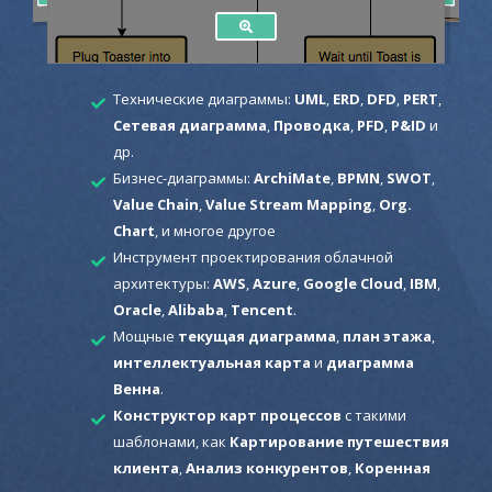
Технические диаграммы:
UML
,
ERD
,
DFD
,
PERT
,
Сетевая диаграмма
,
Проводка
,
PFD
,
P&ID
и
др.
Бизнес-диаграммы:
ArchiMate
,
BPMN
,
SWOT
,
Value Chain
,
Value Stream Mapping
,
Org.
Chart
, и многое другое
Инструмент проектирования облачной
архитектуры:
AWS
,
Azure
,
Google Cloud
,
IBM
,
Oracle
,
Alibaba
,
Tencent
.
Мощные
текущая диаграмма
,
план этажа
,
интеллектуальная карта
и
диаграмма
Венна
.
Конструктор карт процессов
с такими
шаблонами, как
Картирование путешествия
клиента
,
Анализ конкурентов
,
Коренная