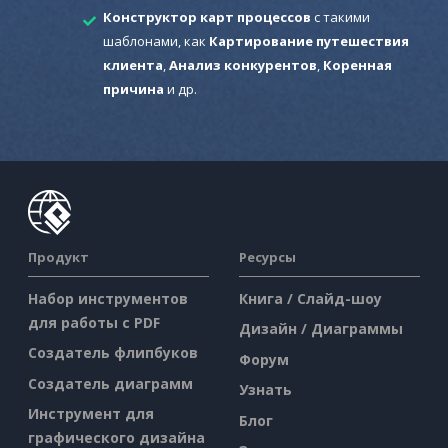
Конструктор карт процессов
с такими
шаблонами, как
Картирование путешествия
клиента
,
Анализ конкурентов
,
Коренная
причина
и др.
Продукт
Ресурсы
Набор инструментов
Книга / Слайд-шоу
для работы с PDF
Дизайн / Диаграммы
Создатель флипбуков
Форум
Создатель диаграмм
Узнать
Инструмент для
Блог
графического дизайна