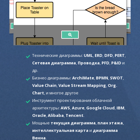
Технические диаграммы:
UML
,
ERD
,
DFD
,
PERT
,
Сетевая диаграмма
,
Проводка
,
PFD
,
P&ID
и
др.
Бизнес-диаграммы:
ArchiMate
,
BPMN
,
SWOT
,
Value Chain
,
Value Stream Mapping
,
Org.
Chart
, и многое другое
Инструмент проектирования облачной
архитектуры:
AWS
,
Azure
,
Google Cloud
,
IBM
,
Oracle
,
Alibaba
,
Tencent
.
Мощные
текущая диаграмма
,
план этажа
,
интеллектуальная карта
и
диаграмма
Венна
.