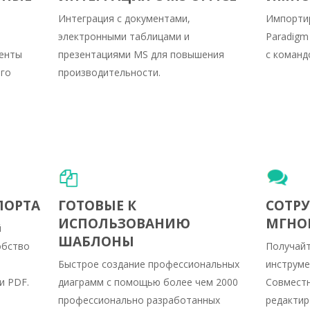
Интеграция с документами,
Импортир
электронными таблицами и
Paradigm
енты
презентациями MS для повышения
с команд
ого
производительности.
ПОРТА
ГОТОВЫЕ К
СОТР
ИСПОЛЬЗОВАНИЮ
МГНО
й
ШАБЛОНЫ
обство
Получай
Быстрое создание профессиональных
инструме
 и PDF.
диаграмм с помощью более чем 2000
Совместн
профессионально разработанных
редактир