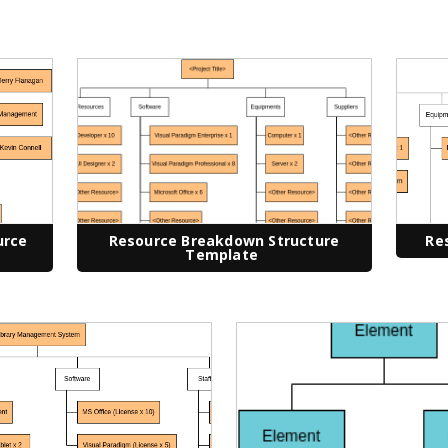
urce
Resource Breakdown Structure
Re
Template