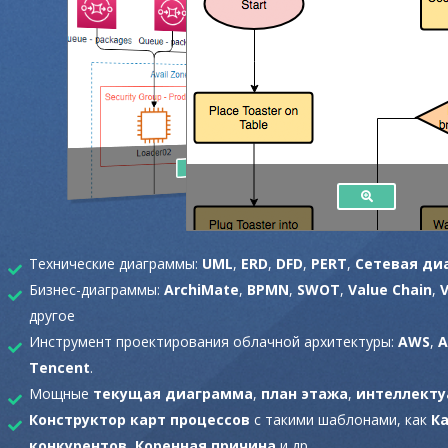
Технические диаграммы:
UML
,
ERD
,
DFD
,
PERT
,
Сетевая ди
Бизнес-диаграммы:
ArchiMate
,
BPMN
,
SWOT
,
Value Chain
,
другое
Инструмент проектирования облачной архитектуры:
AWS
,
A
Tencent
.
Мощные
текущая диаграмма
,
план этажа
,
интеллекту
Конструктор карт процессов
с такими шаблонами, как
К
конкурентов
,
Коренная причина
и др.