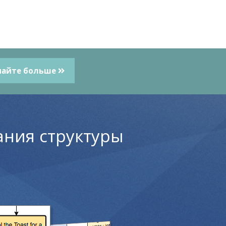
найте больше
ания структуры