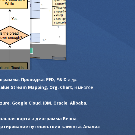
аграмма
,
Проводка
,
PFD
,
P&ID
и др.
Value Stream Mapping
,
Org. Chart
, и многое
zure
,
Google Cloud
,
IBM
,
Oracle
,
Alibaba
,
альная карта
и
диаграмма Венна
.
артирование путешествия клиента
,
Анализ