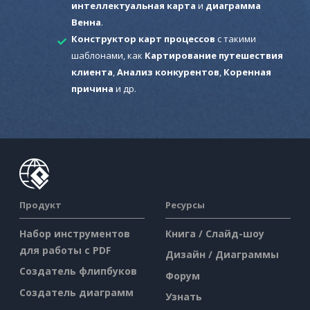
интеллектуальная карта
и
диаграмма
Венна
.
Конструктор карт процессов
с такими
шаблонами, как
Картирование путешествия
клиента
,
Анализ конкурентов
,
Коренная
причина
и др.
Продукт
Ресурсы
Набор инструментов
Книга / Слайд-шоу
для работы с PDF
Дизайн / Диаграммы
Создатель флипбуков
Форум
Создатель диаграмм
Узнать