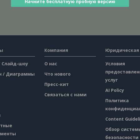
Начните бесплатную пробную версию
сы
Компания
Юридическая
/ Слайд-шоу
О нас
Условия
предоставлен
н / Диаграммы
Что нового
услуг
Пресс-кит
AI Policy
Связаться с нами
Политика
конфиденциа
я
Content Guidel
атные
Обзор систем
ументы
безопасности