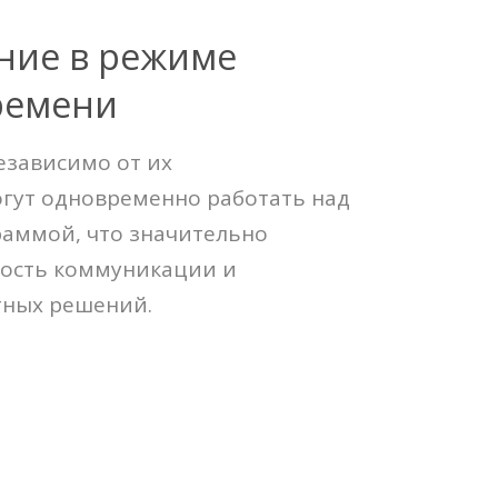
ние в режиме
ремени
езависимо от их
гут одновременно работать над
раммой, что значительно
ость коммуникации и
тных решений.