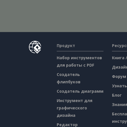
Продукт
Ресур
Набор инструментов
Книга 
для работы с PDF
Дизай
Создатель
Форум
флипбуков
Узнать
Создатель диаграмм
Блог
Инструмент для
Знани
графического
Беспл
дизайна
инстр
Редактор