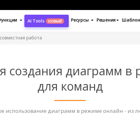
Функции
Ресурсы
Решения
Шабло
AI Tools
НОВЫЙ
совместная работа
я создания диаграмм в
для команд
е использование диаграмм в режиме онлайн - из лю