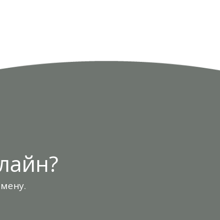
лайн?
тмену.