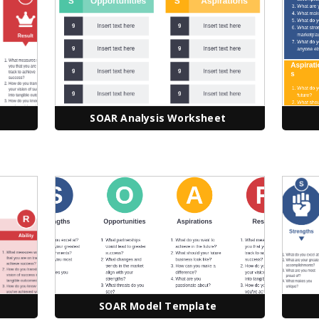
SOAR Analysis Worksheet
SOAR Model Template