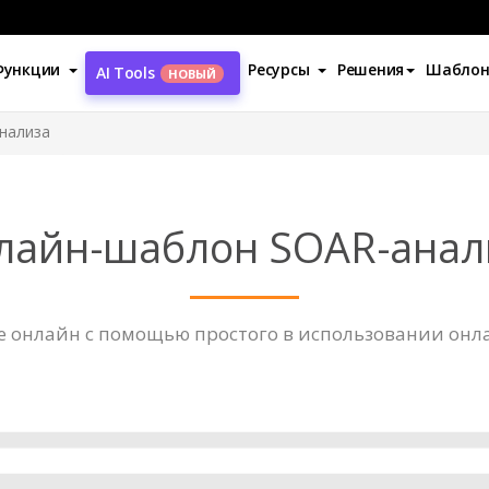
Функции
Ресурсы
Решения
Шабло
AI Tools
НОВЫЙ
нализа
лайн-шаблон SOAR-анал
е онлайн с помощью простого в использовании онл