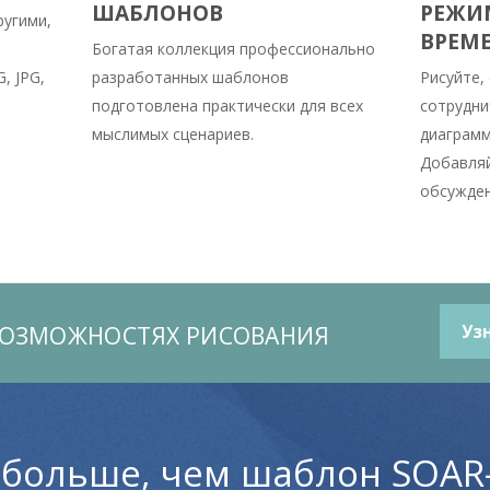
ШАБЛОНОВ
РЕЖИ
ругими,
ВРЕМ
Богатая коллекция профессионально
, JPG,
разработанных шаблонов
Рисуйте,
подготовлена практически для всех
сотрудни
мыслимых сценариев.
диаграмм
Добавляй
обсужден
ВОЗМОЖНОСТЯХ РИСОВАНИЯ
Уз
 больше, чем шаблон SOAR