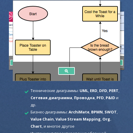
Технические диаграммы:
UML
,
ERD
,
DFD
,
PERT
,
Сетевая диаграмма
,
Проводка
,
PFD
,
P&ID
и
др.
Бизнес-диаграммы:
ArchiMate
,
BPMN
,
SWOT
,
Value Chain
,
Value Stream Mapping
,
Org.
Chart
, и многое другое