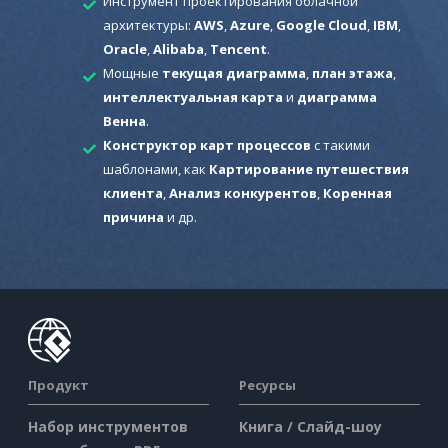
Инструмент проектирования облачной
архитектуры:
AWS
,
Azure
,
Google Cloud
,
IBM
,
Oracle
,
Alibaba
,
Tencent
.
Мощные
текущая диаграмма
,
план этажа
,
интеллектуальная карта
и
диаграмма
Венна
.
Конструктор карт процессов
с такими
шаблонами, как
Картирование путешествия
клиента
,
Анализ конкурентов
,
Коренная
причина
и др.
Продукт
Ресурсы
Набор инструментов
Книга / Слайд-шоу