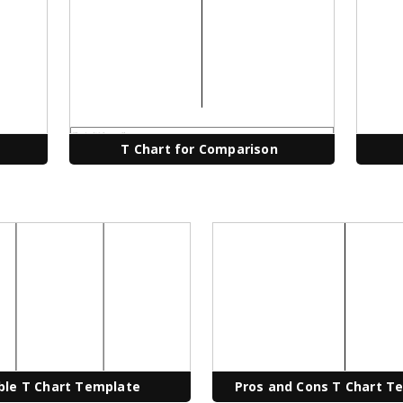
T Chart for Comparison
ble T Chart Template
Pros and Cons T Chart T