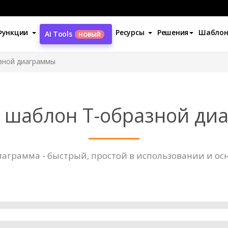
Функции
Ресурсы
Решения
Шабло
AI Tools
НОВЫЙ
зной диаграммы
 шаблон Т-образной ди
иаграмма - быстрый, простой в использовании и