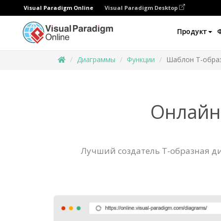
Visual Paradigm Online
Visual Paradigm Desktop
Продукт
Диаграммы
Функции
Шаблон Т-обра
Онлайн
Лучший создатель Т-образная д