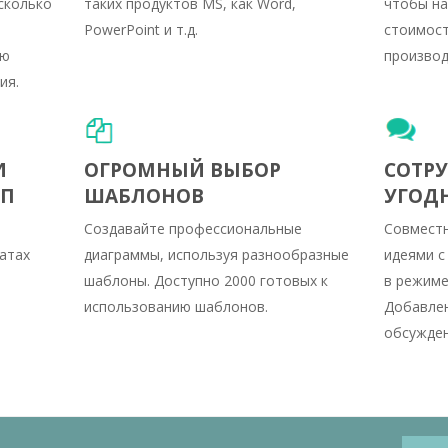
сколько
таких продуктов MS, как Word,
чтобы на
PowerPoint и т.д.
стоимост
ью
производ
ия.
И
ОГРОМНЫЙ ВЫБОР
СОТРУ
УП
ШАБЛОНОВ
УГОД
Создавайте профессиональные
Совместн
атах
диаграммы, используя разнообразные
идеями с
шаблоны. Доступно 2000 готовых к
в режиме
использованию шаблонов.
Добавлен
обсужден