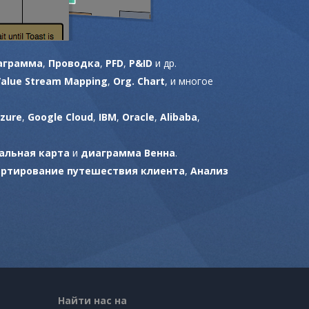
аграмма
,
Проводка
,
PFD
,
P&ID
и др.
Value Stream Mapping
,
Org. Chart
, и многое
zure
,
Google Cloud
,
IBM
,
Oracle
,
Alibaba
,
альная карта
и
диаграмма Венна
.
артирование путешествия клиента
,
Анализ
Найти нас на