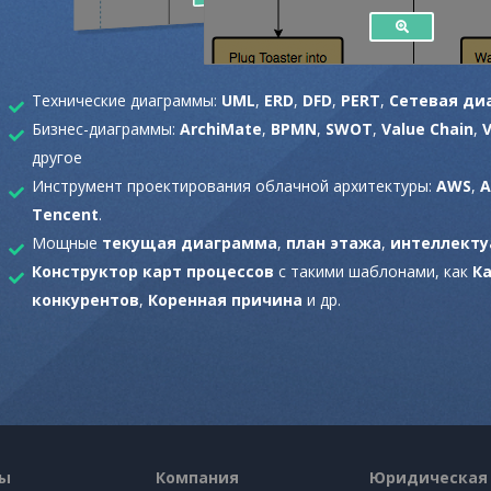
Технические диаграммы:
UML
,
ERD
,
DFD
,
PERT
,
Сетевая ди
Бизнес-диаграммы:
ArchiMate
,
BPMN
,
SWOT
,
Value Chain
,
другое
Инструмент проектирования облачной архитектуры:
AWS
,
A
Tencent
.
Мощные
текущая диаграмма
,
план этажа
,
интеллекту
Конструктор карт процессов
с такими шаблонами, как
К
конкурентов
,
Коренная причина
и др.
сы
Компания
Юридическая