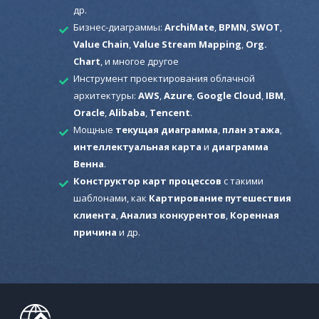
др.
Бизнес-диаграммы:
ArchiMate
,
BPMN
,
SWOT
,
Value Chain
,
Value Stream Mapping
,
Org.
Chart
, и многое другое
Инструмент проектирования облачной
архитектуры:
AWS
,
Azure
,
Google Cloud
,
IBM
,
Oracle
,
Alibaba
,
Tencent
.
Мощные
текущая диаграмма
,
план этажа
,
интеллектуальная карта
и
диаграмма
Венна
.
Конструктор карт процессов
с такими
шаблонами, как
Картирование путешествия
клиента
,
Анализ конкурентов
,
Коренная
причина
и др.