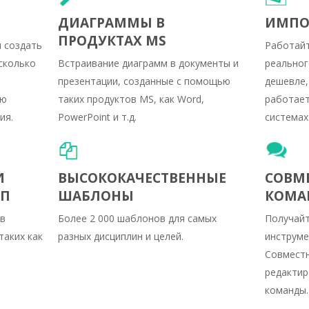
ДИАГРАММЫ В
ИМПОР
ПРОДУКТАХ MS
 создать
Работайт
сколько
Встраивание диаграмм в документы и
реальног
презентации, созданные с помощью
дешевле,
ью
таких продуктов MS, как Word,
работает
ия.
PowerPoint и т.д.
системах
И
ВЫСОКОКАЧЕСТВЕННЫЕ
СОВМЕ
УП
ШАБЛОНЫ
КОМА
 в
Более 2 000 шаблонов для самых
Получай
таких как
разных дисциплин и целей.
инструме
Совместн
редактир
команды.