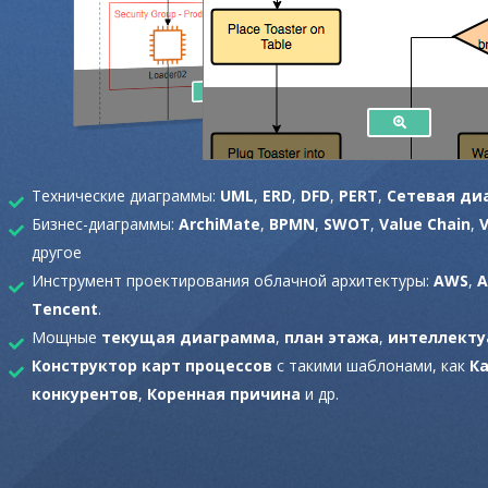
Технические диаграммы:
UML
,
ERD
,
DFD
,
PERT
,
Сетевая ди
Бизнес-диаграммы:
ArchiMate
,
BPMN
,
SWOT
,
Value Chain
,
другое
Инструмент проектирования облачной архитектуры:
AWS
,
A
Tencent
.
Мощные
текущая диаграмма
,
план этажа
,
интеллекту
Конструктор карт процессов
с такими шаблонами, как
К
конкурентов
,
Коренная причина
и др.