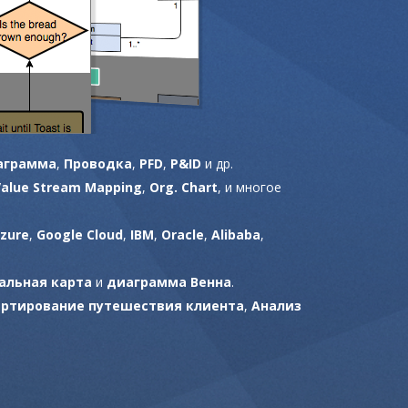
аграмма
,
Проводка
,
PFD
,
P&ID
и др.
Value Stream Mapping
,
Org. Chart
, и многое
zure
,
Google Cloud
,
IBM
,
Oracle
,
Alibaba
,
альная карта
и
диаграмма Венна
.
артирование путешествия клиента
,
Анализ