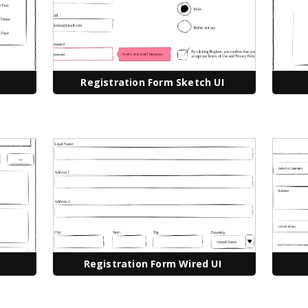
Registration Form Sketch UI
Registration Form Wired UI