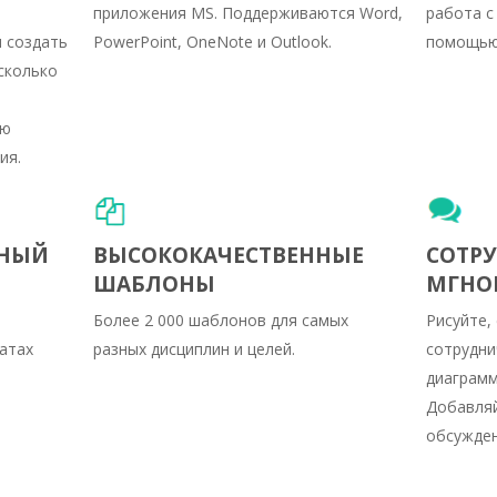
приложения MS. Поддерживаются Word,
работа с
 создать
PowerPoint, OneNote и Outlook.
помощью 
сколько
ью
ия.
ТНЫЙ
ВЫСОКОКАЧЕСТВЕННЫЕ
СОТР
ШАБЛОНЫ
МГНО
Более 2 000 шаблонов для самых
Рисуйте,
атах
разных дисциплин и целей.
сотрудни
диаграмм
Добавляй
обсужден