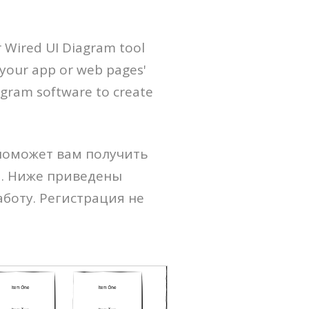
r Wired UI Diagram tool
n your app or web pages'
agram software to create
поможет вам получить
м. Ниже приведены
аботу. Регистрация не