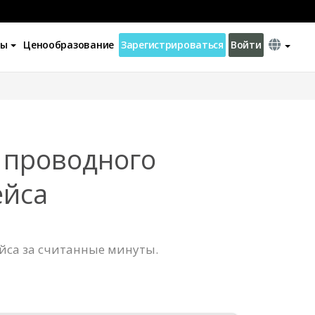
ны
Ценообразование
Зарегистрироваться
Войти
 проводного
ейса
йса за считанные минуты.