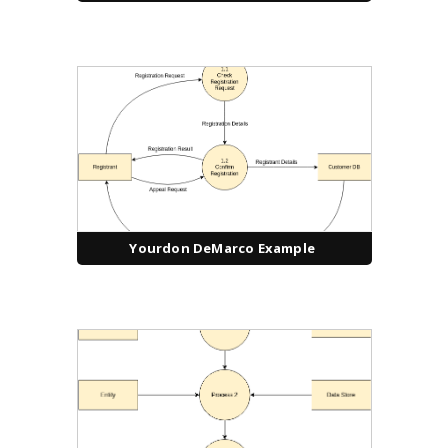
Yourdon DeMarco Example