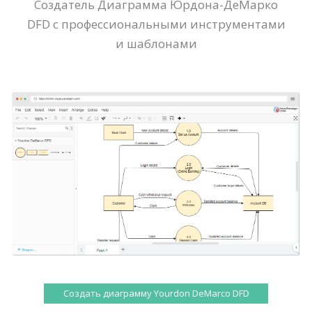
Создатель Диаграмма Юрдона-ДеМарко
DFD с профессиональными инструментами
и шаблонами
Создать диаграмму Yourdon DeMarco DFD