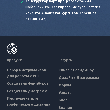
Конструктор карт процессов
с такими
шаблонами, как
Картирование путешествия
клиента
,
Анализ конкурентов
,
Коренная
причина
и др.
Продукт
Ресурсы
Набор инструментов
Книга / Слайд-шоу
для работы с PDF
Дизайн / Диаграммы
Создатель флипбуков
Форум
Создатель диаграмм
Узнать
Инструмент для
Блог
графического дизайна
Знания