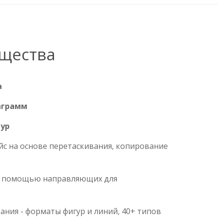
щества
а
аграмм
гур
йс на основе перетаскивания, копирование
с помощью направляющих для
ния - форматы фигур и линий, 40+ типов