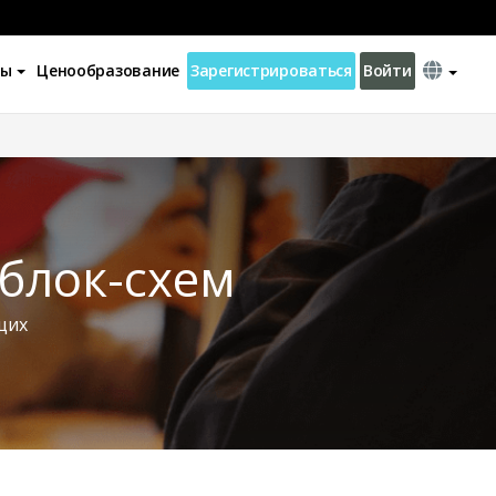
ны
Ценообразование
Зарегистрироваться
Войти
блок-схем
щих