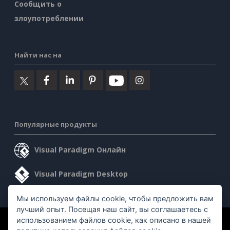
Сообщить о
злоупотреблении
Найти нас на
Популярные продукты
Visual Paradigm Онлайн
Visual Paradigm Desktop
Мы используем файлы cookie, чтобы предложить вам
лучший опыт. Посещая наш сайт, вы соглашаетесь с
использованием файлов cookie, как описано в нашей
©2026 by Visual Paradigm. Все права защищены.