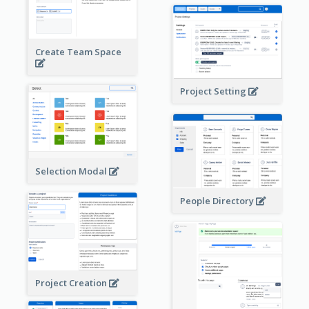
Create Team Space
Project Setting
Selection Modal
People Directory
Project Creation