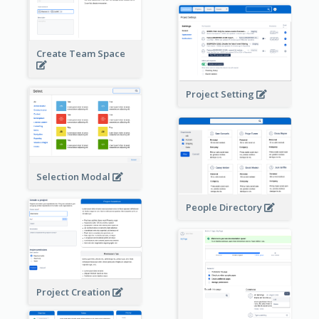
Create Team Space
Project Setting
Selection Modal
People Directory
Project Creation