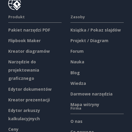
Produkt
Zasoby
Pakiet narzędzi PDF
Książka / Pokaz slajdów
Flipbook Maker
Projekt / Diagram
Kreator diagramów
Forum
Narzędzie do
Nauka
projektowania
Blog
graficznego
Wiedza
Edytor dokumentów
Darmowe narzędzia
Kreator prezentacji
Mapa witryny
Firma
Edytor arkuszy
kalkulacyjnych
O nas
Ceny
Co nowego