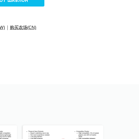
ТОТ ШАБЛОН
W)
|
购买农场(CN)