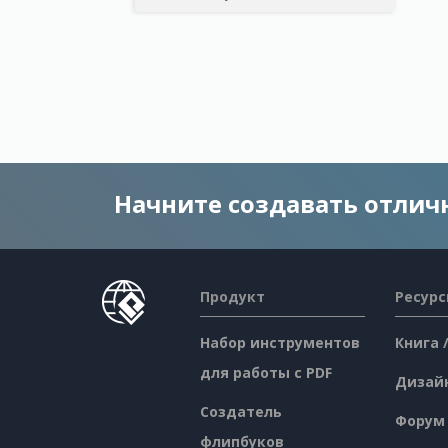
Начните создавать отли
Продукт
Ресур
Набор инструментов
Книга 
для работы с PDF
Дизай
Создатель
Форум
флипбуков