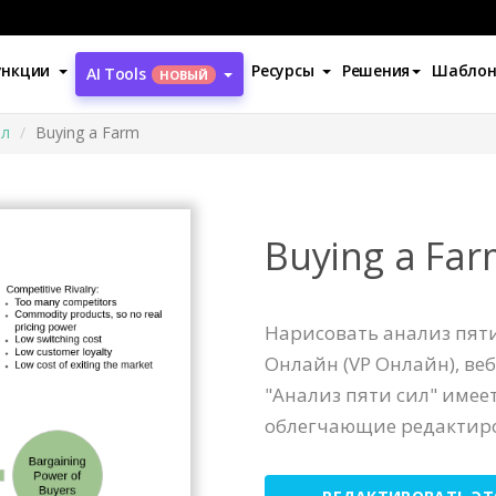
ункции
Ресурсы
Решения
Шабло
AI Tools
НОВЫЙ
ил
Buying a Farm
Buying a Far
Нарисовать анализ пяти
Онлайн (VP Онлайн), ве
"Анализ пяти сил" имее
облегчающие редактир