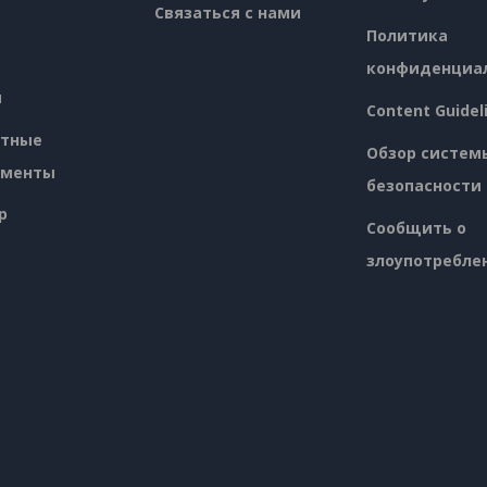
Связаться с нами
Политика
конфиденциа
я
Content Guidel
атные
Обзор систем
ументы
безопасности
p
Сообщить о
злоупотребле