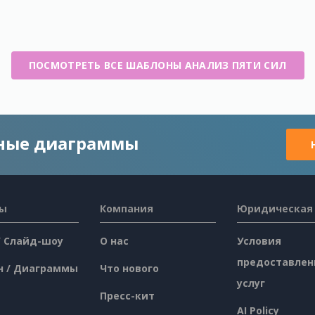
ПОСМОТРЕТЬ ВСЕ ШАБЛОНЫ АНАЛИЗ ПЯТИ СИЛ
чные диаграммы
сы
Компания
Юридическая
/ Слайд-шоу
О нас
Условия
предоставлен
н / Диаграммы
Что нового
услуг
Пресс-кит
AI Policy