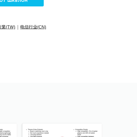
ТОТ ШАБЛОН
業(TW)
|
电信行业(CN)