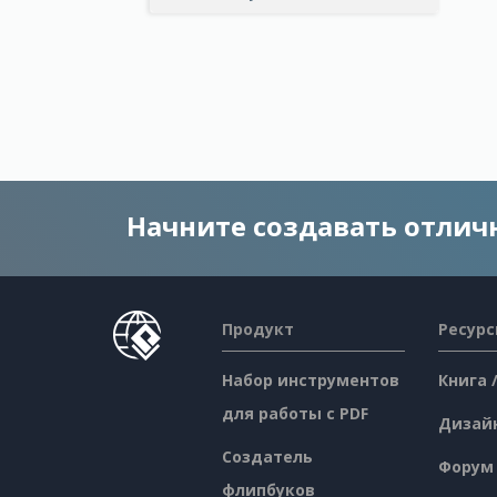
Начните создавать отли
Продукт
Ресур
Набор инструментов
Книга 
для работы с PDF
Дизай
Создатель
Форум
флипбуков