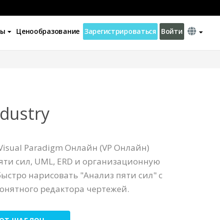
ны
Ценообразование
Зарегистрироваться
Войти
dustry
isual Paradigm Онлайн (VP Онлайн)
яти сил, UML, ERD и организационную
ыстро нарисовать "Анализ пяти сил" с
нятного редактора чертежей.