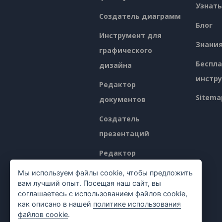
Узнать
Создатель диаграмм
Блог
Инструмент для
Знани
графического
Беспл
дизайна
инстр
Редактор
Sitema
документов
Создатель
презентаций
Редактор
электронных таблиц
Мы используем файлы cookie, чтобы предложить
вам лучший опыт. Посещая наш сайт, вы
Ценообразование
соглашаетесь с использованием файлов cookie,
как описано в нашей
политике использования
файлов cookie
.