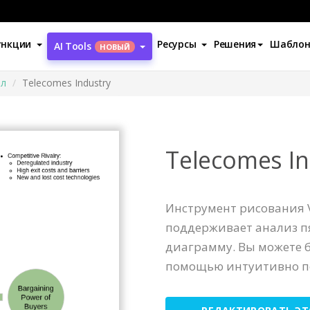
ункции
Ресурсы
Решения
Шабло
AI Tools
НОВЫЙ
ил
Telecomes Industry
Telecomes In
Инструмент рисования V
поддерживает анализ п
диаграмму. Вы можете б
помощью интуитивно по