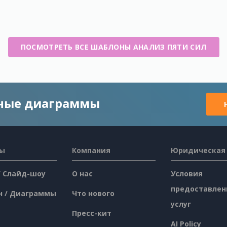
ПОСМОТРЕТЬ ВСЕ ШАБЛОНЫ АНАЛИЗ ПЯТИ СИЛ
чные диаграммы
сы
Компания
Юридическая
/ Слайд-шоу
О нас
Условия
предоставлен
н / Диаграммы
Что нового
услуг
Пресс-кит
AI Policy