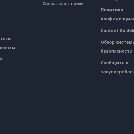
Связаться с нами
Политика
конфиденциа
я
Content Guidel
атные
Обзор систем
ументы
безопасности
p
Сообщить о
злоупотребле