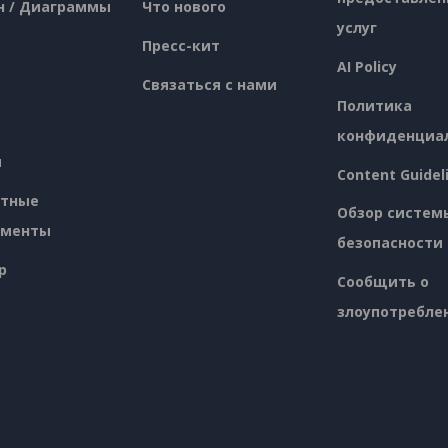
н / Диаграммы
Что нового
услуг
Пресс-кит
AI Policy
Связаться с нами
Политика
конфиденциа
я
Content Guidel
атные
Обзор систем
ументы
безопасности
p
Сообщить о
злоупотребле