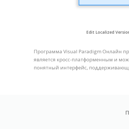
Edit Localized Versio
Программа Visual Paradigm Онлайн п
является кросс-платформенным и може
понятный интерфейс, поддерживающи
П