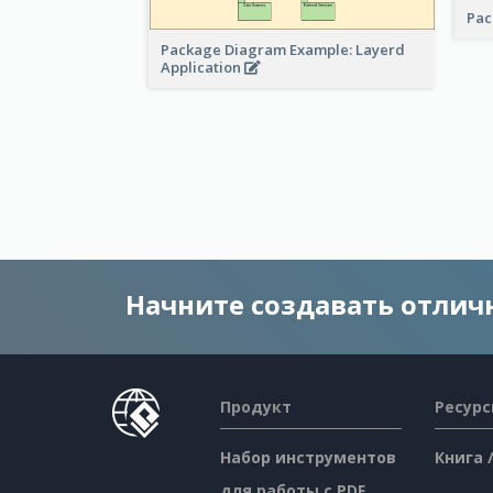
Pac
Package Diagram Example: Layerd
Application
Начните создавать отли
Продукт
Ресур
Набор инструментов
Книга 
для работы с PDF