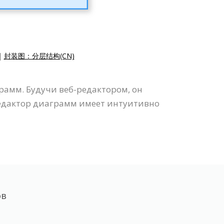
|
封装图：分层结构(CN)
амм. Будучи веб-редактором, он
Редактор диаграмм имеет интуитивно
ов