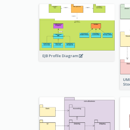
EJB Profile Diagram
UML
Sto