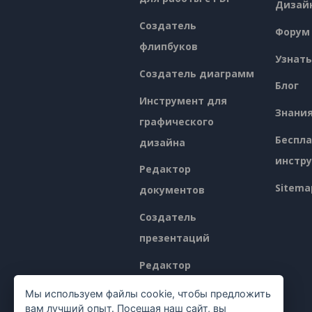
Дизай
Создатель
Форум
флипбуков
Узнать
Создатель диаграмм
Блог
Инструмент для
Знани
графического
Беспл
дизайна
инстр
Редактор
Sitema
документов
Создатель
презентаций
Редактор
электронных таблиц
Мы используем файлы cookie, чтобы предложить
вам лучший опыт. Посещая наш сайт, вы