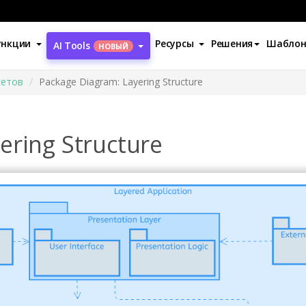
ункции
Ресурсы
Решения
Шабло
AI Tools
НОВЫЙ
кетов
Package Diagram: Layering Structure
ering Structure