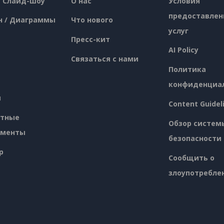
/ Слайд-шоу
О нас
Условия
предоставлен
н / Диаграммы
Что нового
услуг
Пресс-кит
AI Policy
Связаться с нами
Политика
конфиденциа
я
Content Guidel
атные
Обзор систем
ументы
безопасности
p
Сообщить о
злоупотребле