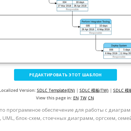
РЕДАКТИРОВАТЬ ЭТОТ ШАБЛОН
Localized Version:
SDLC Template(EN)
|
SDLC 模板(TW)
|
SDLC 模
View this page in:
EN
TW
CN
- это программное обеспечение для работы с диаг
ML, блок-схем, стоечных диаграмм, оргсхем, семейн