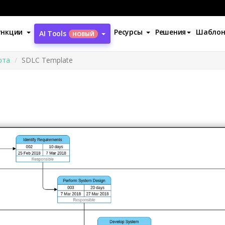
ункции
Ресурсы
Решения
Шабло
AI Tools
НОВЫЙ
рта
SDLC Template