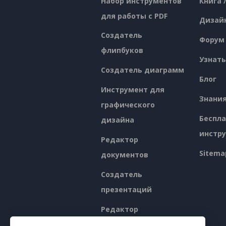
Набор инструментов
Книга 
для работы с PDF
Дизай
Создатель
Форум
флипбуков
Узнать
Создатель диаграмм
Блог
Инструмент для
Знани
графического
Беспл
дизайна
инстр
Редактор
Sitema
документов
Создатель
презентаций
Редактор
электронных таблиц