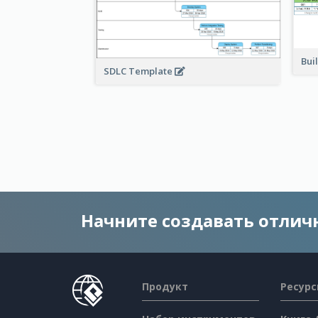
Bui
SDLC Template
Начните создавать отли
Продукт
Ресур