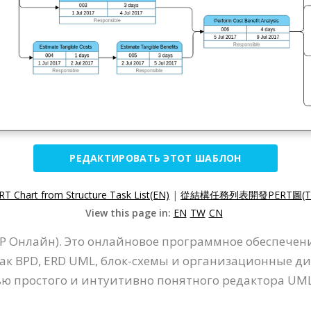
РЕДАКТИРОВАТЬ ЭТОТ ШАБЛОН
T Chart from Structure Task List(EN)
|
從結構任務列表開發PERT圖(T
View this page in:
EN
TW
CN
VP Онлайн). Это онлайновое программное обеспечен
ак BPD, ERD UML, блок-схемы и организационные д
ю простого и интуитивно понятного редактора UML