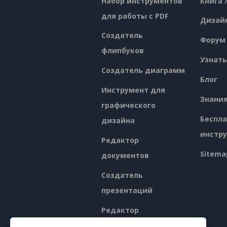
Набор инструментов
Книга 
для работы с PDF
Дизай
Создатель
Форум
флипбуков
Узнать
Создатель диаграмм
Блог
Инструмент для
Знани
графического
Беспл
дизайна
инстр
Редактор
Sitema
документов
Создатель
презентаций
Редактор
электронных таблиц