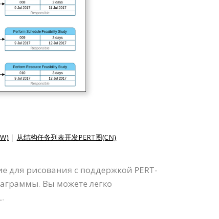
W)
|
从结构任务列表开发PERT图(CN)
ие для рисования с поддержкой PERT-
иаграммы. Вы можете легко
.