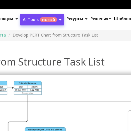
ункции
Ресурсы
Решения
Шабло
AI Tools
НОВЫЙ
рта
Develop PERT Chart from Structure Task List
om Structure Task List