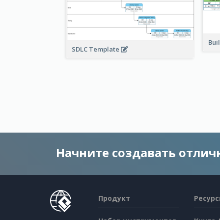
Bui
SDLC Template
Начните создавать отли
Продукт
Ресур