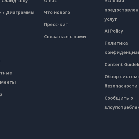
/ Слайд-шоу
О нас
Условия
предоставлен
н / Диаграммы
Что нового
услуг
Пресс-кит
AI Policy
Связаться с нами
Политика
конфиденциа
я
Content Guidel
атные
Обзор систем
ументы
безопасности
p
Сообщить о
злоупотребле