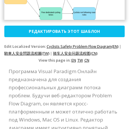
РЕДАКТИРОВАТЬ ЭТОТ ШАБЛОН
Edit Localized Version:
Cyclists Safety Problem Flow Diagram(EN)
|
騎車人安全問題流程圖(TW)
|
骑车人安全问题流程图(CN)
View this page in:
EN
TW
CN
Программа Visual Paradigm Онлайн
предназначена для создания
профессиональных диаграмм потока
проблем. Будучи веб-редактором Problem
Flow Diagram, он является кросс-
платформенным и может отлично работать
под Windows, Mac OS и Linux. Редактор
диаграмм имеет интуитивно понятный