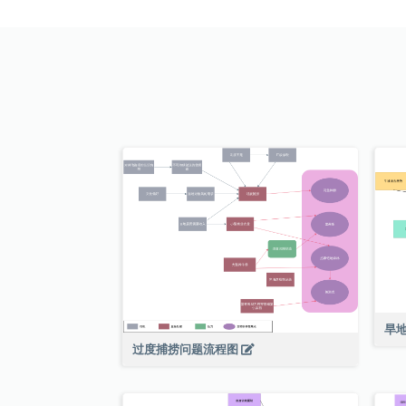
旱
过度捕捞问题流程图