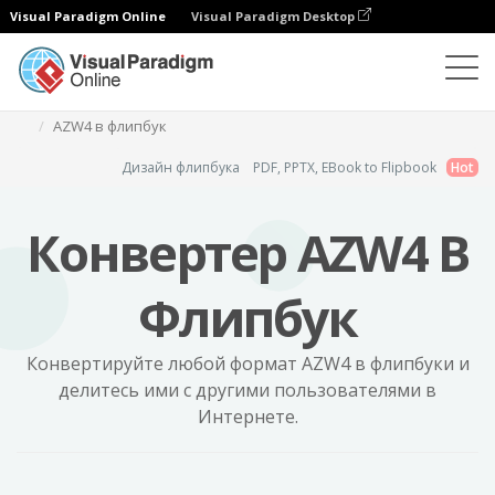
Visual Paradigm Online
Visual Paradigm Desktop
Программа для создания флипбуков
AZW4 в флипбук
Дизайн флипбука
PDF, PPTX, EBook to Flipbook
Hot
Конвертер AZW4 В
Флипбук
Конвертируйте любой формат AZW4 в флипбуки и
делитесь ими с другими пользователями в
Интернете.