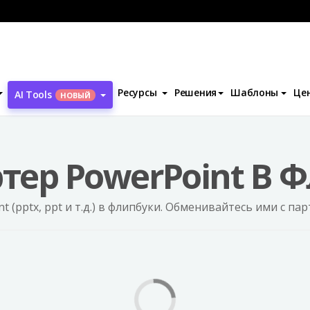
Дизайн фли
werPoint Flipbook
Ресурсы
Решения
Шаблоны
Це
AI Tools
НОВЫЙ
тер PowerPoint В 
 (pptx, ppt и т.д.) в флипбуки. Обменивайтесь ими с па