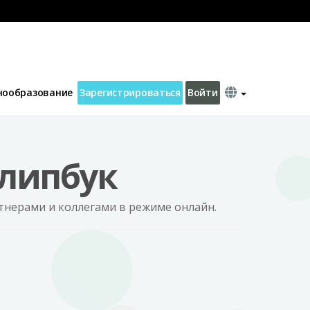
пбука
PDF, PPTX, EBook to Flipbook
Hot
нообразование
Зарегистрироваться
Войти
Флипбук
ртнерами и коллегами в режиме онлайн.