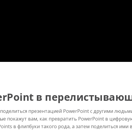
rPoint в перелистываю
 поделиться презентацией PowerPoint с другими людьми
рые покажут вам, как превратить PowerPoint в цифрову
ints в флипбуки такого рода, а затем поделиться ими