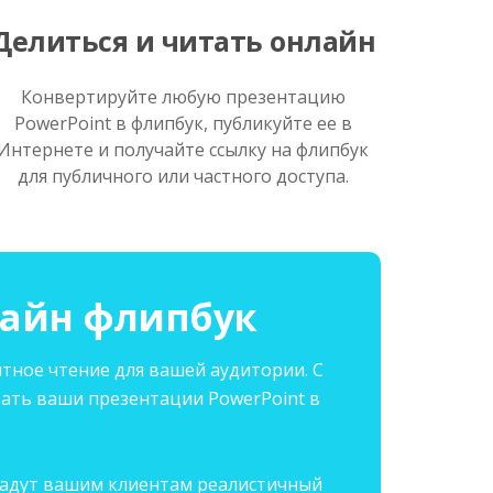
Делиться и читать онлайн
Конвертируйте любую презентацию
PowerPoint в флипбук, публикуйте ее в
Интернете и получайте ссылку на флипбук
для публичного или частного доступа.
лайн флипбук
тное чтение для вашей аудитории. С
ать ваши презентации PowerPoint в
 дадут вашим клиентам реалистичный