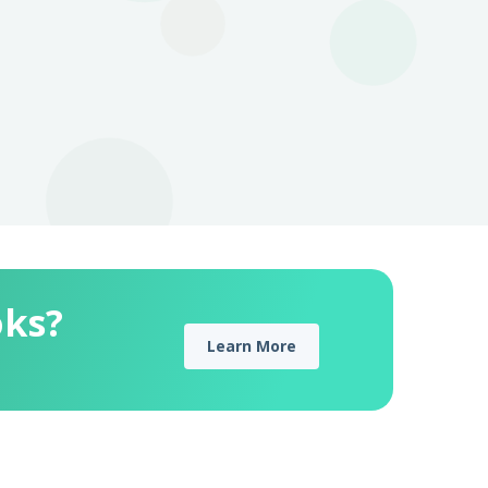
oks?
Learn More