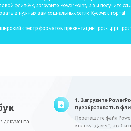
ровой флипбук, загрузите PowerPoint, и вы получите сс
овать в нужных вам социальных сетях. Кусочек торта!
кий спектр форматов презентаций: .pptx, .ppt, .pptm, .po
1. Загрузите PowerPo
бук
преобразовать в фли
Перетащите файл Power
з документа
кнопку "Далее", чтобы 