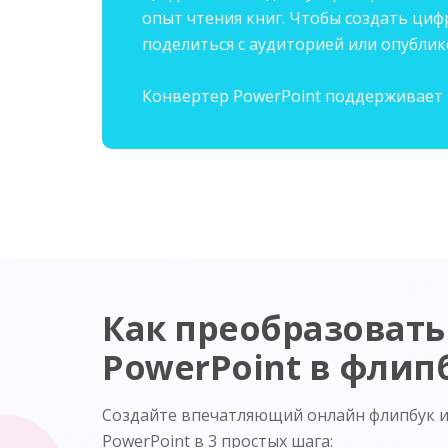
опыт чтения книг. Чтобы создать циф
поделиться с аудиторией или опублик
Конвертер PowerPoint поддерживает широ
Как преобразовать
PowerPoint в флип
Создайте впечатляющий онлайн флипбук и
PowerPoint в 3 простых шага: