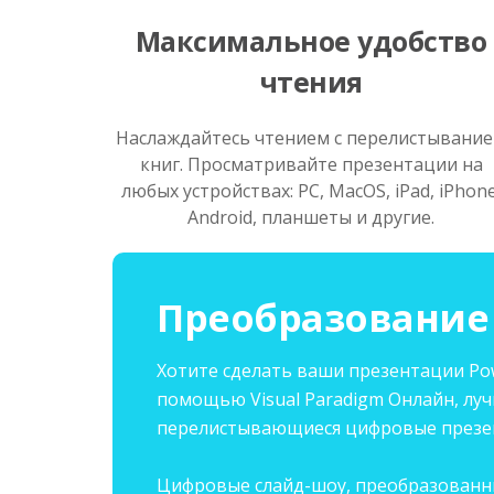
Максимальное удобство
чтения
Наслаждайтесь чтением с перелистывани
книг. Просматривайте презентации на
любых устройствах: PC, MacOS, iPad, iPhone
Android, планшеты и другие.
Преобразование 
Хотите сделать ваши презентации Pow
помощью Visual Paradigm Онлайн, лу
перелистывающиеся цифровые презен
Цифровые слайд-шоу, преобразованны