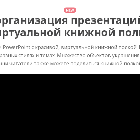
NEW
организация презентац
иртуальной книжной пол
 PowerPoint с красивой, виртуальной книжной полкой!
азных стилях и темах. Множество объектов украшения
аши читатели также можете поделиться книжной полкой