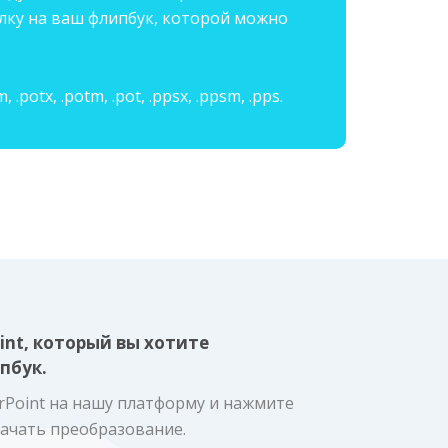
ылку на ваш флипбук, которой можно
tx, .potm, .pot, .ppsx, .ppsm, .pps.
int, который вы хотите
пбук.
Point на нашу платформу и нажмите
начать преобразование.