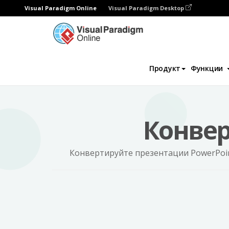
Visual Paradigm Online
Visual Paradigm Desktop
Программа для создания флипбуков
Po
Продукт
Функции
Конвер
Конвертируйте презентации PowerPoint