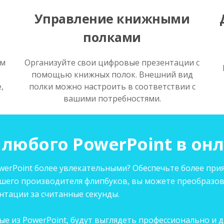
Управление книжными
полками
ем
Организуйте свои цифровые презентации с
помощью книжных полок. Внешний вид
,
полки можно настроить в соответствии с
вашими потребностями.
любого PowerPoint в он
erPoint более увлекательными? Обеспечьте более прия
чшего производителя флипбуков, вы можете преобразов
тации за считанные секунды.
е из PowerPoint, будут выглядеть профессионально и