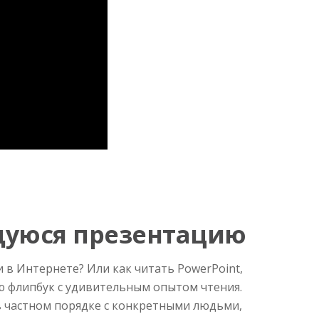
щуюся презентацию
 в Интернете? Или как читать PowerPoint,
ю флипбук с удивительным опытом чтения.
 в частном порядке с конкретными людьми,