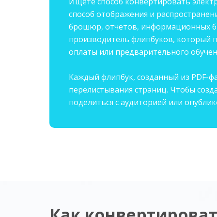
Ищете способ конвертировать электр
способ отображения и распространени
брошюр, отчетов, информационных бюл
производитель флипбуков, который п
оплаты или предварительного обучен
Каждый флипбук, созданный из PDF-ф
перелистывания страниц. Чтобы созда
поделиться с аудиторией или опублик
Как конвертирова