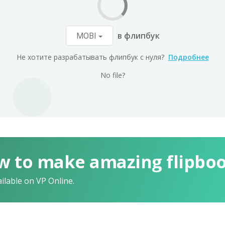
в флипбук
MOBI
Не хотите разрабатывать флипбук с нуля?
Подробнее
No file?
w to make amazing flipbo
ailable on VP Online.