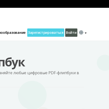
пбука
PDF, PPTX, EBook to Flipbook
Hot
нообразование
Зарегистрироваться
Войти
пбук
раняйте любые цифровые PDF-флипбуки в