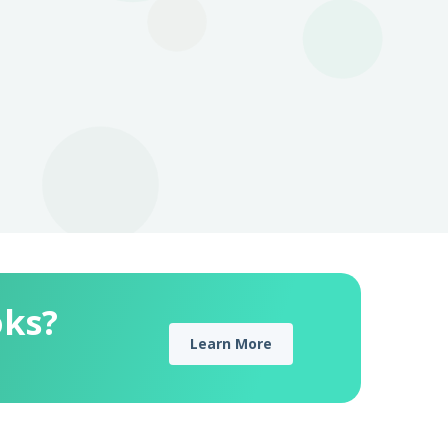
oks?
Learn More