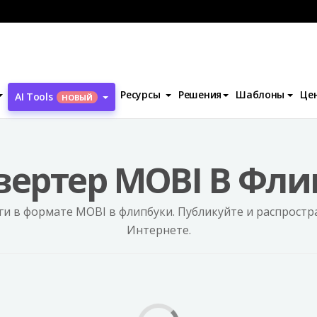
Дизайн фли
BI в флипбук
Ресурсы
Решения
Шаблоны
Це
AI Tools
НОВЫЙ
вертер MOBI В Фли
и в формате MOBI в флипбуки. Публикуйте и распрост
Интернете.