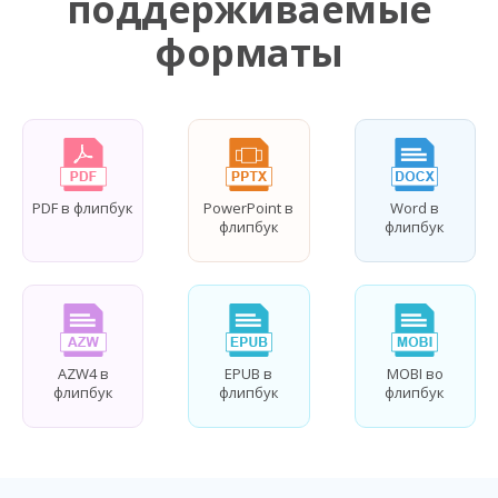
поддерживаемые
форматы
PDF в флипбук
PowerPoint в
Word в
флипбук
флипбук
AZW4 в
EPUB в
MOBI во
флипбук
флипбук
флипбук