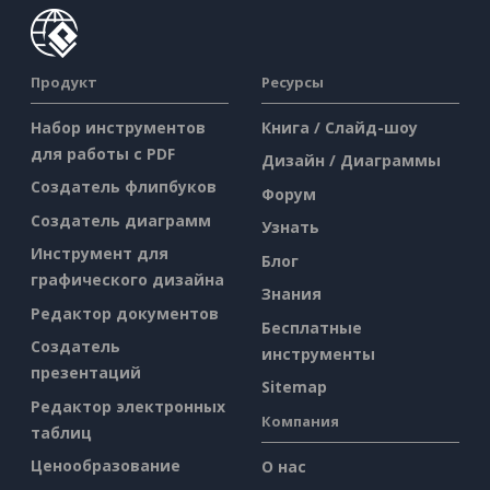
Продукт
Ресурсы
Набор инструментов
Книга / Слайд-шоу
для работы с PDF
Дизайн / Диаграммы
Создатель флипбуков
Форум
Создатель диаграмм
Узнать
Инструмент для
Блог
графического дизайна
Знания
Редактор документов
Бесплатные
Создатель
инструменты
презентаций
Sitemap
Редактор электронных
Компания
таблиц
Ценообразование
О нас