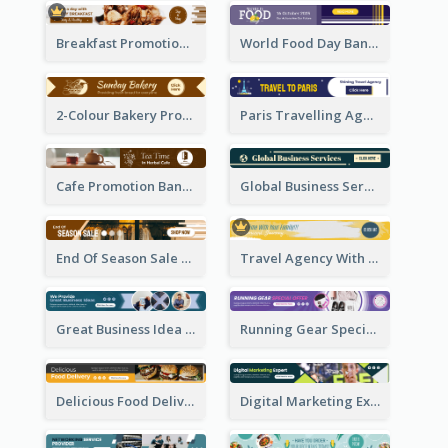
Breakfast Promotional Leaderboard
World Food Day Banner Ad
2-Colour Bakery Promotional Banner Ad
Paris Travelling Agency Banner Ad
Cafe Promotion Banner Ad With Herbal Tea
Global Business Services Banner Ad
End Of Season Sale Banner Ad
Travel Agency With Customized Journey Banner Ad
Great Business Idea Banner Ad
Running Gear Special Offer Banner Ad
Delicious Food Delivery Banner Ad
Digital Marketing Expert Banner Ad