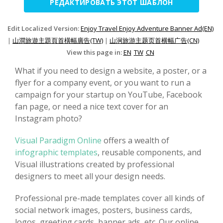
РЕДАКТИРОВАТЬ ЭТОТ ШАБЛОН
Edit Localized Version:
Enjoy Travel Enjoy Adventure Banner Ad(EN)
|
山澗旅遊主題頁首橫幅廣告(TW)
|
山涧旅游主题页首横幅广告(CN)
View this page in:
EN
TW
CN
What if you need to design a website, a poster, or a
flyer for a company event, or you want to run a
campaign for your startup on YouTube, Facebook
fan page, or need a nice text cover for an
Instagram photo?
Visual Paradigm Online
offers a wealth of
infographic templates
, reusable components, and
Visual illustrations created by professional
designers to meet all your design needs.
Professional pre-made templates cover all kinds of
social network images, posters, business cards,
logos, greeting cards, banner ads, etc. Our online