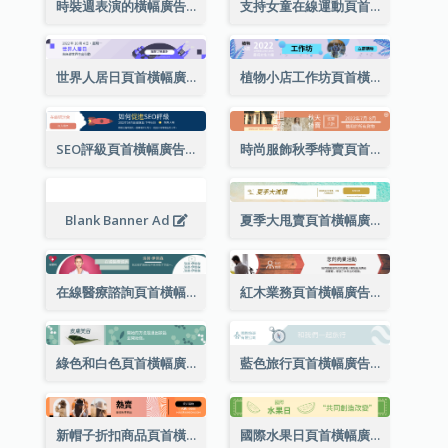
時裝週表演的橫幅廣告
支持女童在線運動頁首橫幅廣告
世界人居日頁首橫幅廣告
植物小店工作坊頁首橫幅廣告
SEO評級頁首橫幅廣告
時尚服飾秋季特賣頁首橫幅廣告
Blank Banner Ad
夏季大甩賣頁首橫幅廣告
在線醫療諮詢頁首橫幅廣告
紅木業務頁首橫幅廣告
綠色和白色頁首橫幅廣告
藍色旅行頁首橫幅廣告
新帽子折扣商品頁首橫幅廣告
國際水果日頁首橫幅廣告（附標語）