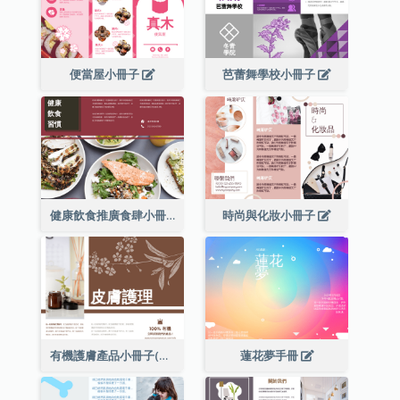
便當屋小冊子
芭蕾舞學校小冊子
健康飲食推廣食肆小冊子
時尚與化妝小冊子
有機護膚產品小冊子(附詳細信息)
蓮花夢手冊