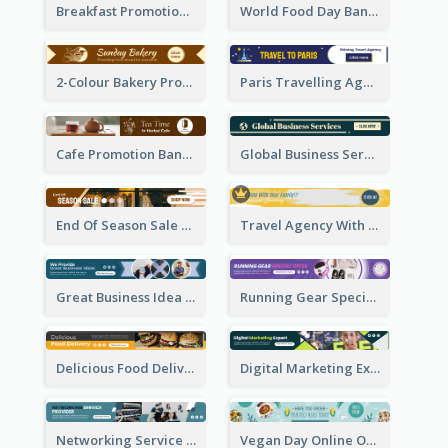
Breakfast Promotional Leaderboard
World Food Day Banner Ad
2-Colour Bakery Promotional Banner Ad
Paris Travelling Agency Banner Ad
Cafe Promotion Banner Ad With Herbal Tea
Global Business Services Banner Ad
End Of Season Sale Banner Ad
Travel Agency With Customized Journey Banner Ad
Great Business Idea Banner Ad
Running Gear Special Offer Banner Ad
Delicious Food Delivery Banner Ad
Digital Marketing Expert Banner Ad
Networking Service Provider Banner Ad
Vegan Day Online Order Banner Ad