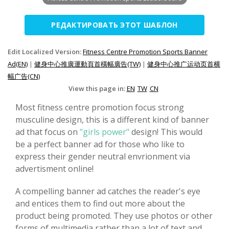
РЕДАКТИРОВАТЬ ЭТОТ ШАБЛОН
Edit Localized Version:
Fitness Centre Promotion Sports Banner
Ad(EN)
|
健身中心推廣運動頁首橫幅廣告(TW)
|
健身中心推广运动页首横
幅广告(CN)
View this page in:
EN
TW
CN
Most fitness centre promotion focus strong
musculine design, this is a different kind of banner
ad that focus on
"girls power"
design! This would
be a perfect banner ad for those who like to
express their gender neutral envrionment via
advertisment online!
A compelling banner ad catches the reader's eye
and entices them to find out more about the
product being promoted. They use photos or other
forms of multimedia rather than a lot of text and