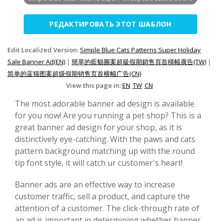
РЕДАКТИРОВАТЬ ЭТОТ ШАБЛОН
Edit Localized Version:
Simple Blue Cats Patterns Super Holiday
Sale Banner Ad(EN)
|
簡單的藍貓圖案超級假期銷售頁首橫幅廣告(TW)
|
简单的蓝猫图案超级假期销售页首横幅广告(CN)
View this page in:
EN
TW
CN
The most adorable banner ad design is available
for you now! Are you running a pet shop? This is a
great banner ad design for your shop, as it is
distinctively eye-catching. With the paws and cats
pattern background matching up with the round
tip font style, it will catch ur customer's heart!
Banner ads are an effective way to increase
customer traffic, sell a product, and capture the
attention of a customer. The click-through rate of
an ad is important in determining whether banner