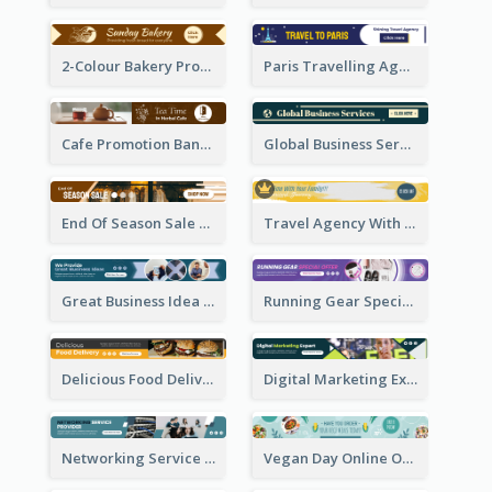
2-Colour Bakery Promotional Banner Ad
Paris Travelling Agency Banner Ad
Cafe Promotion Banner Ad With Herbal Tea
Global Business Services Banner Ad
End Of Season Sale Banner Ad
Travel Agency With Customized Journey Banner Ad
Great Business Idea Banner Ad
Running Gear Special Offer Banner Ad
Delicious Food Delivery Banner Ad
Digital Marketing Expert Banner Ad
Networking Service Provider Banner Ad
Vegan Day Online Order Banner Ad