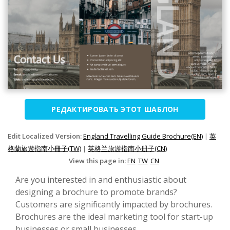
РЕДАКТИРОВАТЬ ЭТОТ ШАБЛОН
Edit Localized Version:
England Travelling Guide Brochure(EN)
|
英
格蘭旅遊指南小冊子(TW)
|
英格兰旅游指南小册子(CN)
View this page in:
EN
TW
CN
Are you interested in and enthusiastic about
designing a brochure to promote brands?
Customers are significantly impacted by brochures.
Brochures are the ideal marketing tool for start-up
businesses or small businesses.