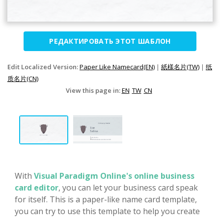
РЕДАКТИРОВАТЬ ЭТОТ ШАБЛОН
Edit Localized Version:
Paper Like Namecard(EN)
|
紙樣名片(TW)
|
纸
质名片(CN)
View this page in:
EN
TW
CN
With
Visual Paradigm Online's online business
card editor
, you can let your business card speak
for itself. This is a paper-like name card template,
you can try to use this template to help you create