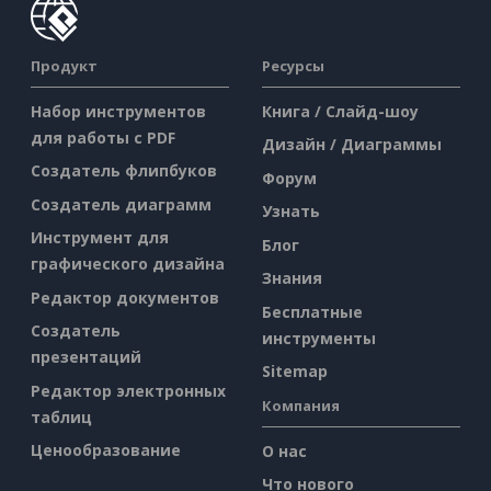
Продукт
Ресурсы
Набор инструментов
Книга / Слайд-шоу
для работы с PDF
Дизайн / Диаграммы
Создатель флипбуков
Форум
Создатель диаграмм
Узнать
Инструмент для
Блог
графического дизайна
Знания
Редактор документов
Бесплатные
Создатель
инструменты
презентаций
Sitemap
Редактор электронных
Компания
таблиц
Ценообразование
О нас
Что нового