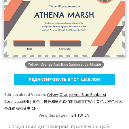
Yellow, Orange And Blue Sunburst Certificate
РЕДАКТИРОВАТЬ ЭТОТ ШАБЛОН
Edit Localized Version:
Yellow, Orange And Blue Sunburst
Certificate(EN)
|
黃色，橙色和藍色森伯斯特證書(TW)
|
黄色，橙色和蓝
色森伯斯特证书(CN)
View this page in:
EN
TW
CN
Созданный дизайнером, привлекающий