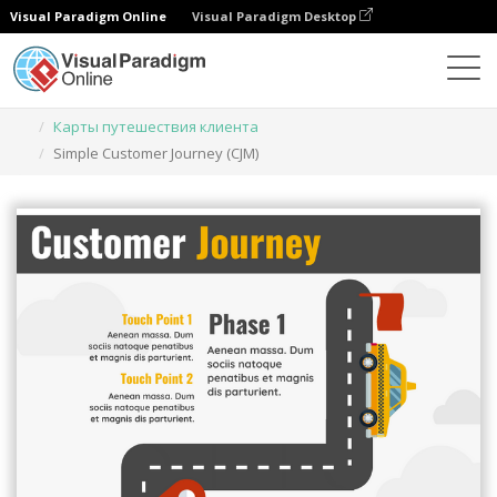
Visual Paradigm Online
Visual Paradigm Desktop
Инструмент графического дизайна
Шаблоны
Карты путешествия клиента
Simple Customer Journey (CJM)