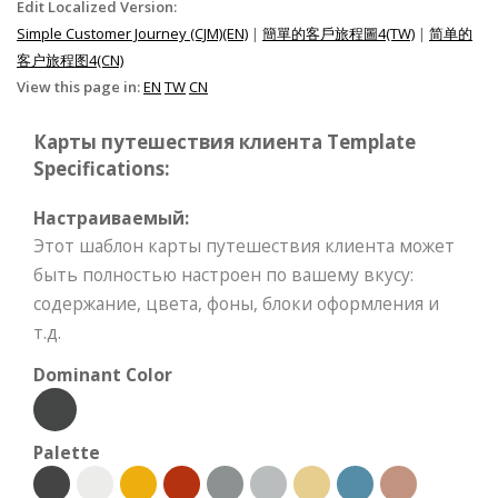
Edit Localized Version:
Simple Customer Journey (CJM)(EN)
|
簡單的客戶旅程圖4(TW)
|
简单的
客户旅程图4(CN)
View this page in:
EN
TW
CN
Карты путешествия клиента Template
Specifications:
Настраиваемый:
Этот шаблон карты путешествия клиента может
быть полностью настроен по вашему вкусу:
содержание, цвета, фоны, блоки оформления и
т.д.
Dominant Color
Palette