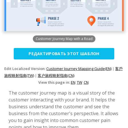
Customer Journey Map with a Road
РЕДАКТИРОВАТЬ ЭТОТ ШАБЛОН
Edit Localized Version:
Customer Journey Mapping Guide(EN)
|
客戶
旅程映射指南(TW)
|
客户旅程映射指南(CN)
View this page in:
EN
TW
CN
The customer journey map is a visual story of the
customer interacting with your brand. It helps the
business understand the customer and see the
business from the customer's perspective. It allows
you to gain insight into common customer pain
points and how to improve them.