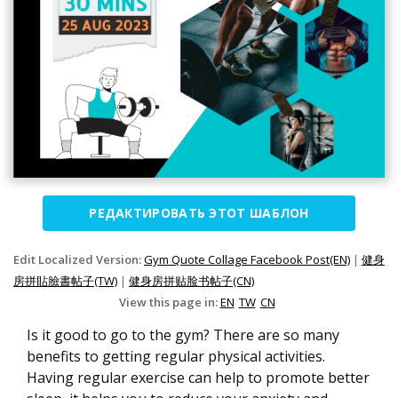
РЕДАКТИРОВАТЬ ЭТОТ ШАБЛОН
Edit Localized Version:
Gym Quote Collage Facebook Post(EN)
|
健身
房拼貼臉書帖子(TW)
|
健身房拼贴脸书帖子(CN)
View this page in:
EN
TW
CN
Is it good to go to the gym? There are so many
benefits to getting regular physical activities.
Having regular exercise can help to promote better