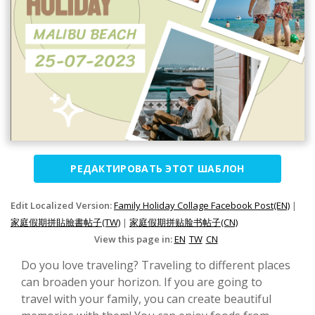
РЕДАКТИРОВАТЬ ЭТОТ ШАБЛОН
Edit Localized Version:
Family Holiday Collage Facebook Post(EN)
|
家庭假期拼貼臉書帖子(TW)
|
家庭假期拼贴脸书帖子(CN)
View this page in:
EN
TW
CN
Do you love traveling? Traveling to different places
can broaden your horizon. If you are going to
travel with your family, you can create beautiful