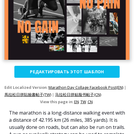
РЕДАКТИРОВАТЬ ЭТОТ ШАБЛОН
Edit Localized Version:
Marathon Day Collage Facebook Post(EN)
|
馬拉松日拼貼臉書帖子(TW)
|
马拉松日拼贴脸书帖子(CN)
View this page in:
EN
TW
CN
The marathon is a long-distance walking event with
a distance of 42.195 km (26 miles, 385 yards). It is
usually done on roads, but can also be run on trails.