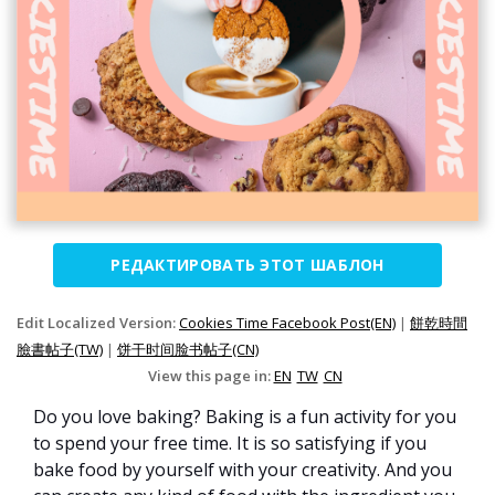
РЕДАКТИРОВАТЬ ЭТОТ ШАБЛОН
Edit Localized Version:
Cookies Time Facebook Post(EN)
|
餅乾時間
臉書帖子(TW)
|
饼干时间脸书帖子(CN)
View this page in:
EN
TW
CN
Do you love baking? Baking is a fun activity for you
to spend your free time. It is so satisfying if you
bake food by yourself with your creativity. And you