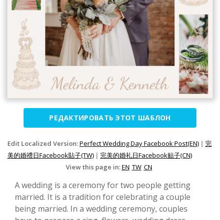
РЕДАКТИРОВАТЬ ЭТОТ ШАБЛОН
Edit Localized Version:
Perfect Wedding Day Facebook Post(EN)
|
完
美的婚禮日Facebook貼子(TW)
|
完美的婚礼日Facebook贴子(CN)
View this page in:
EN
TW
CN
A wedding is a ceremony for two people getting
married. It is a tradition for celebrating a couple
being married. In a wedding ceremony, couples