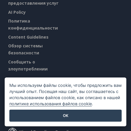
предоставления услуг
AI Policy
Политика
конфиденциальности
Content Guidelines
Обзор системы
безопасности
Сообщить о
злоупотреблении
Найти нас на
Мы используем файлы cookie, чтобы предложить вам
лучший опыт. Посещая наш сайт, вы соглашаетесь с
использованием файлов cookie, как описано в нашей
политике использования файлов cookie
.
OK
Популярные продукты