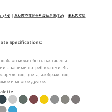
hic(EN)
|
奧林匹克運動會列表信息圖(TW)
|
奥林匹克运
e Specifications:
 шаблон может быть настроен и
вии с вашими потребностями. Вы
оформления, цвета, изображения,
мое и многое другое.
alette