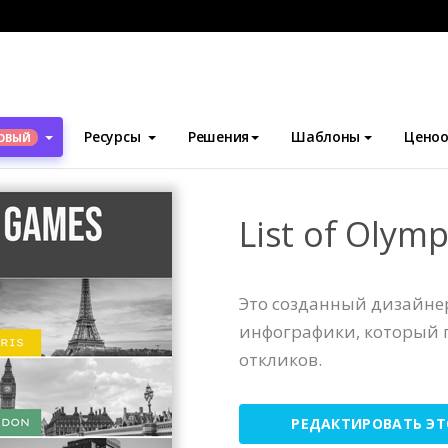
блоны
Инфографика
List of Olympic games Infographic
Ресурсы
Решения
Шаблоны
Ценоо
ОВЫЙ
List of Olym
Это созданный дизайн
инфографики, который 
откликов.
РЕДАКТИРОВАТЬ Э