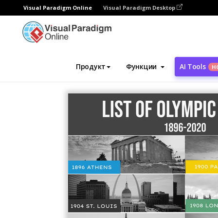
Visual Paradigm Online
Visual Paradigm Desktop
Инструмент графического дизайна
Ша
Продукт
Функции
AI Tools
Н