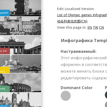
Edit Localized Version:
List of Olympic games Infograp
动会列表信息图(CN)
View this page in:
EN
TW
CN
Инфографика Templat
Настраиваемый:
Этот инфографический
оформлен в соответст
можете менять блоки 
редактировать содержи
Dominant Color
P