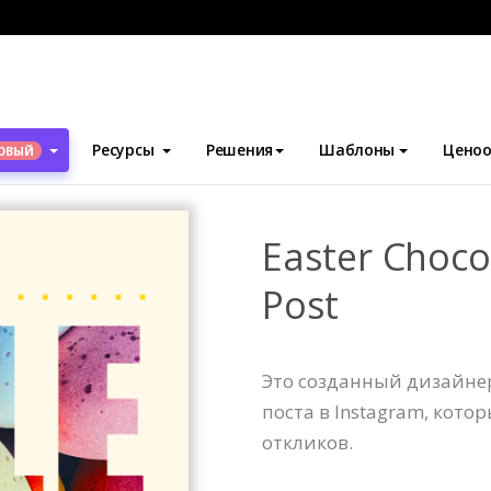
блоны
Посты Instagram
Easter Chocolate Sales Instagram Pos
Ресурсы
Решения
Шаблоны
Ценоо
ОВЫЙ
Easter Choco
Post
Это созданный дизайн
поста в Instagram, кот
откликов.