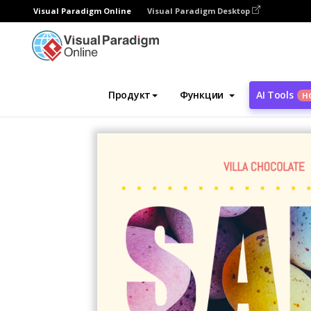
Visual Paradigm Online
Visual Paradigm Desktop
Инструмент графического дизайна
Ша
Продукт
Функции
AI Tools
Н