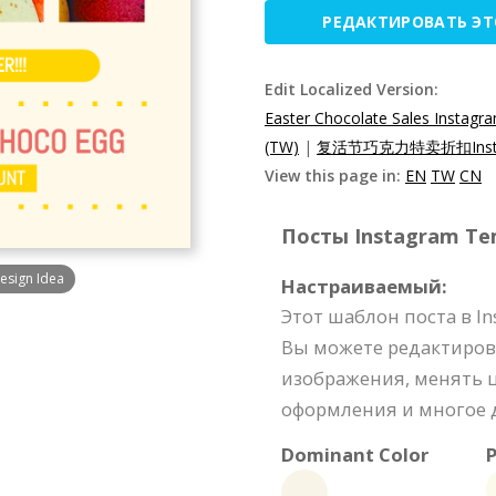
РЕДАКТИРОВАТЬ Э
Edit Localized Version:
Easter Chocolate Sales Instagr
(TW)
|
复活节巧克力特卖折扣Insta
View this page in:
EN
TW
CN
Посты Instagram Tem
esign Idea
Настраиваемый:
Этот шаблон поста в I
Вы можете редактиров
изображения, менять ц
оформления и многое д
Dominant Color
P