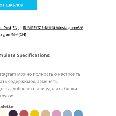
ТОТ ШАБЛОН
am Post(EN)
|
復活節巧克力特賣折扣Instagram帖子
gram帖子(CN)
plate Specifications:
nstagram можно полностью настроить.
ать содержимое, заменять
вета, добавлять или удалять блоки
ругое.
alette