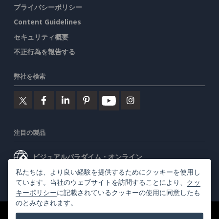
プライバシーポリシー
Content Guidelines
セキュリティ概要
不正行為を報告する
弊社を検索
注目の製品
ビジュアルパラダイム・オンライン
私たちは、より良い経験を提供するためにクッキーを使用し
ビジュアルパラダイムデスクトップ
ています。当社のウェブサイトを訪問することにより、
クッ
キーポリシー
に記載されているクッキーの使用に同意したも
のとみなされます。
©2026 by Visual Paradigm. 全ての権利を有する
利用規約