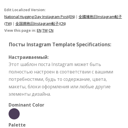
Edit Localized Version:
National Hugging Day Instagram Post(EN)
|
全國擁抱日Instagram帖子
(TW)
|
全国拥抱日Instagram帖子(CN)
View this page in:
EN
TW
CN
Посты Instagram Template Specifications:
Настраиваемый:
Этот шаблон поста Instagram может быть
полностью настроен в соответствии с вашими
потребностями, будь то содержание, цвета,
макеты, блоки оформления или любые другие
элементы дизайна.
Dominant Color
Palette