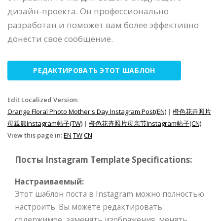
дизайн-проекта. Он профессионально
разработан и поможет вам более эффективно
донести свое сообщение.
РЕДАКТИРОВАТЬ ЭТОТ ШАБЛОН
Edit Localized Version:
Orange Floral Photo Mother's Day Instagram Post(EN)
|
橙色花卉照片
母親節Instagram帖子(TW)
|
橙色花卉照片母亲节Instagram帖子(CN)
View this page in:
EN
TW
CN
Посты Instagram Template Specifications:
Настраиваемый:
Этот шаблон поста в Instagram можно полностью
настроить. Вы можете редактировать
содержимое, заменять изображения, менять