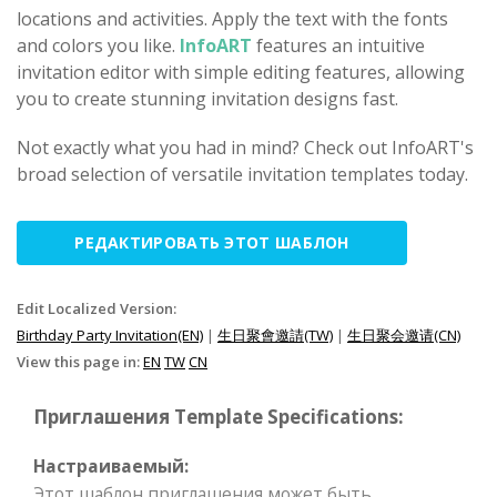
locations and activities. Apply the text with the fonts
and colors you like.
InfoART
features an intuitive
invitation editor with simple editing features, allowing
you to create stunning invitation designs fast.
Not exactly what you had in mind? Check out InfoART's
broad selection of versatile invitation templates today.
РЕДАКТИРОВАТЬ ЭТОТ ШАБЛОН
Edit Localized Version:
Birthday Party Invitation(EN)
|
生日聚會邀請(TW)
|
生日聚会邀请(CN)
View this page in:
EN
TW
CN
Приглашения Template Specifications:
Настраиваемый:
Этот шаблон приглашения может быть